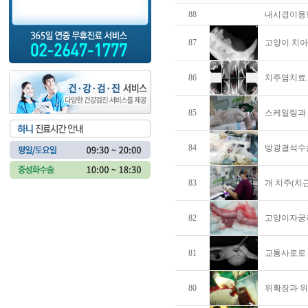
88
내시경이용한
87
고양이 치아 
86
치주염치료..
85
스케일링과 
84
방광결석수술
83
개 치주(치
82
고양이자궁축
81
교통사로로 
80
위확장과 위