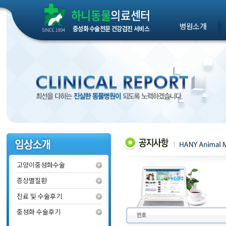
병원소개
고양이중성화수술
증상별질환
진료 및 수술후기
중성화 수술후기