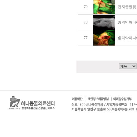
79
전지골절및 
78
횡격막허니아수
77
횡격막허니아