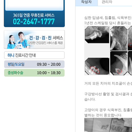
작성자
관리자
심한 입냄새, 침흘림, 식욕부
1년전 스케일링 당시 흔들리는
거의 모든 치아의 치조골이 손
구강방사선 촬영 및 검사결과 
습니다.
고양이의 경우 식욕부진, 침흘
별하는 것이 중요합니다.